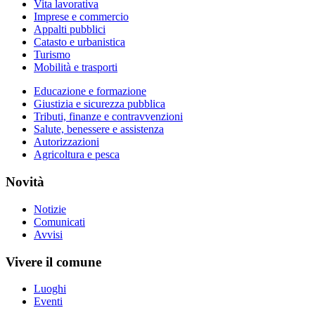
Vita lavorativa
Imprese e commercio
Appalti pubblici
Catasto e urbanistica
Turismo
Mobilità e trasporti
Educazione e formazione
Giustizia e sicurezza pubblica
Tributi, finanze e contravvenzioni
Salute, benessere e assistenza
Autorizzazioni
Agricoltura e pesca
Novità
Notizie
Comunicati
Avvisi
Vivere il comune
Luoghi
Eventi