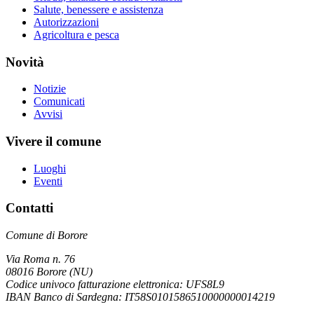
Salute, benessere e assistenza
Autorizzazioni
Agricoltura e pesca
Novità
Notizie
Comunicati
Avvisi
Vivere il comune
Luoghi
Eventi
Contatti
Comune di Borore
Via Roma n. 76
08016 Borore (NU)
Codice univoco fatturazione elettronica: UFS8L9
IBAN Banco di Sardegna: IT58S0101586510000000014219