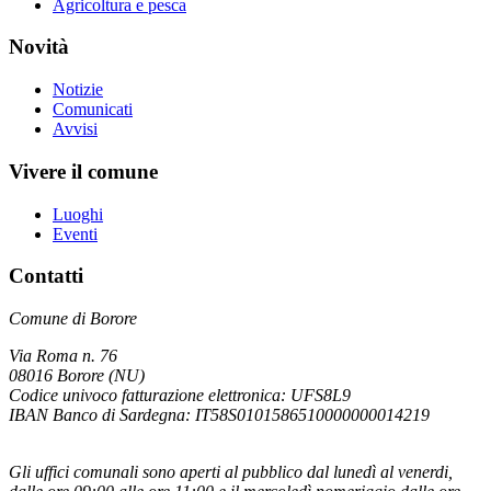
Agricoltura e pesca
Novità
Notizie
Comunicati
Avvisi
Vivere il comune
Luoghi
Eventi
Contatti
Comune di Borore
Via Roma n. 76
08016 Borore (NU)
Codice univoco fatturazione elettronica: UFS8L9
IBAN Banco di Sardegna: IT58S0101586510000000014219
Gli uffici comunali sono aperti al pubblico dal lunedì al venerdi,